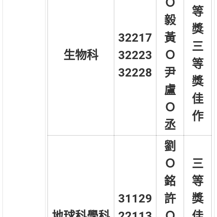
Ｏ
等
毅
獎
32217
黃
三
生物科
32223
Ｏ
等
32228
尹
獎
盧
佳
Ｏ
作
丞
劉
Ｏ
三
銘
等
31129
許
獎
地球科學科
22113
Ｏ
佳