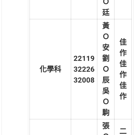
Ｏ
廷
黃
Ｏ
佳
安
作
22119
劉
佳
化學科
32226
Ｏ
作
32008
辰
佳
吳
作
Ｏ
駒
張
二