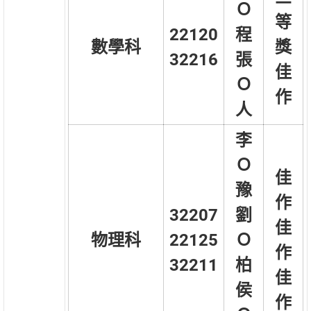
Ｏ
等
22120
程
數學科
獎
32216
張
佳
Ｏ
作
人
李
Ｏ
佳
豫
作
32207
劉
佳
物理科
22125
Ｏ
作
32211
柏
佳
侯
作