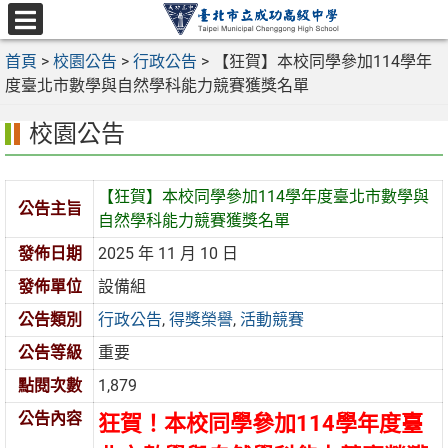
跳
至
選
主
首頁
>
校園公告
>
行政公告
>
【狂賀】本校同學參加114學年
單
要
度臺北市數學與自然學科能力競賽獲獎名單
內
校園公告
容
區
【狂賀】本校同學參加114學年度臺北市數學與
公告主旨
自然學科能力競賽獲獎名單
發佈日期
2025 年 11 月 10 日
發佈單位
設備組
公告類別
行政公告
,
得獎榮譽
,
活動競賽
公告等級
重要
點閱次數
1,879
公告內容
狂賀！本校同學參加114學年度臺