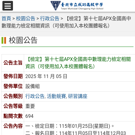
跳
至
選
主
首頁
>
校園公告
>
行政公告
>
【檢定】第十七屆APX全國高中
單
要
數理能力檢定相關資訊（可使用加入本校團體報名）
內
校園公告
容
區
【檢定】第十七屆APX全國高中數理能力檢定相關
公告主旨
資訊（可使用加入本校團體報名）
發佈日期
2025 年 11 月 05 日
發佈單位
設備組
公告類別
行政公告
,
活動競賽
,
研習講座
公告等級
重要
點閱次數
694
公告內容
一、檢定日期：115年01月25日(星期日)。
二、報名日期：114年11月05日至114年12月03