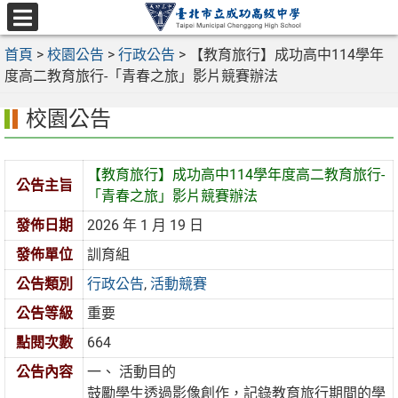
跳
至
選
主
首頁
>
校園公告
>
行政公告
>
【教育旅行】成功高中114學年
單
要
度高二教育旅行-「青春之旅」影片競賽辦法
內
校園公告
容
區
【教育旅行】成功高中114學年度高二教育旅行-
公告主旨
「青春之旅」影片競賽辦法
發佈日期
2026 年 1 月 19 日
發佈單位
訓育組
公告類別
行政公告
,
活動競賽
公告等級
重要
點閱次數
664
公告內容
一、 活動目的
鼓勵學生透過影像創作，記錄教育旅行期間的學