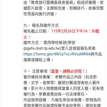
由「教育旅行籌備委員會委員」組成評審團，依
據影片創意、主題契合度、剪輯技巧、故事完整
性等面向進行評選。
九、 報名與繳件方式
報名截止日期：
115年2月26日下午16：30截
止
。
繳件方式： 需用學校帳號(學號
@gafe.cksh.tp.edu.tw)登入並填寫報名表單
https://forms.gle/r8N1pTvLvRVszMR9A
將作品
檔案或連結上傳。
十、 注意事項（
重要，請務必詳閱！
）
著作權與肖像權： 參賽作品之內容（包含影
像、文字、音樂等）嚴禁抄襲或侵害他人著作
權。影片中人物需徵得當事人同意入鏡。若有侵
權行為，參賽者需自負一切法律責任。
作品使用授權： 凡報名參加本競賽，即視為同
意將參賽作品無償授權予本校使用。 學校有權