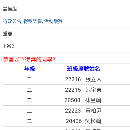
設備組
行政公告
,
得獎榮譽
,
活動競賽
重要
1,992
恭喜以下得獎的同學!!
年級
班級座號姓名
二
22216 張立人
二
22215 范宇東
二
20508 林昱翰
二
22223 黃柏尹
二
20406 吳松翰