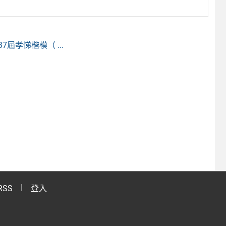
孝悌楷模（ ...
RSS
登入