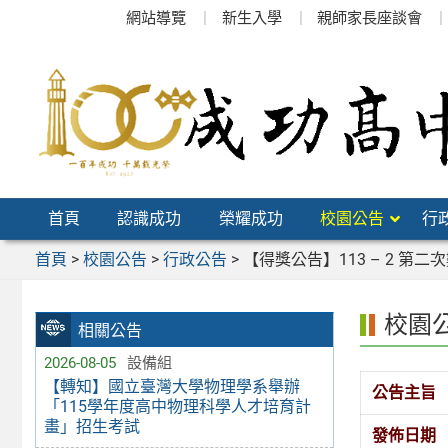
跳
網站導覽
新生入學
親師家長座談會
至
主
要
內
容
區
首頁
認識成功
榮耀成功
校園公告
行
首頁
>
校園公告
>
行政公告
>
【得獎公告】113 – 2 第
校園
相關公告
2026-08-05
設備組
【轉知】國立臺灣大學物理學系舉辦
公告主旨
「115學年度高中物理科學人才培育計
畫」招生考試
發佈日期