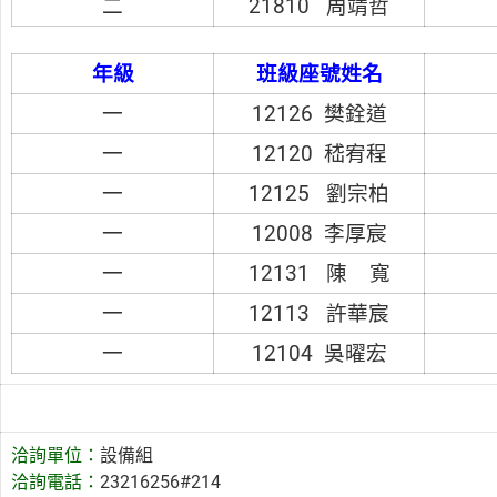
二
21810 周靖哲
年級
班級座號姓名
一
12126 樊銓道
一
12120 嵇宥程
一
12125 劉宗柏
一
12008 李厚宸
一
12131 陳 寬
一
12113 許華宸
一
12104 吳曜宏
洽詢單位：
設備組
洽詢電話：
23216256#214