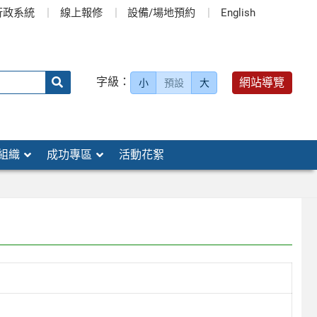
行政系統
線上報修
設備/場地預約
English
送出
字級：
網站導覽
小
預設
大
搜
尋：
組織
成功專區
活動花絮