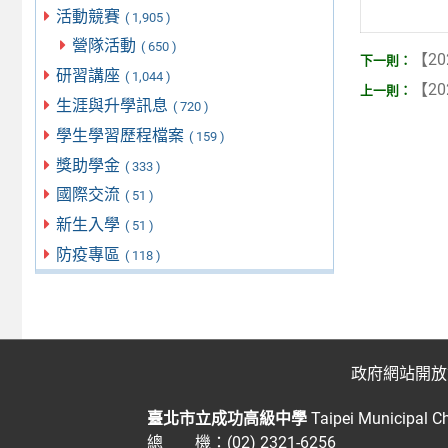
活動競賽
( 1,905 )
營隊活動
( 650 )
【20
研習講座
( 1,044 )
【20
生涯與升學訊息
( 720 )
學生學習歷程檔案
( 159 )
獎助學金
( 333 )
國際交流
( 51 )
新生入學
( 51 )
防疫專區
( 118 )
政府網站開放
臺北市立成功高級中學
Taipei Municipal C
總 機：(02) 2321-6256