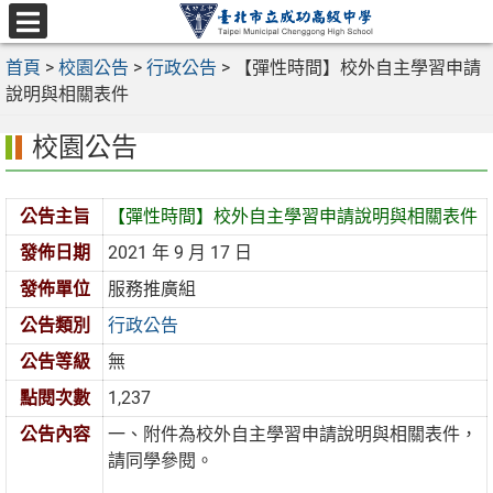
跳
至
選
主
首頁
>
校園公告
>
行政公告
>
【彈性時間】校外自主學習申請
單
要
說明與相關表件
內
校園公告
容
區
公告主旨
【彈性時間】校外自主學習申請說明與相關表件
發佈日期
2021 年 9 月 17 日
發佈單位
服務推廣組
公告類別
行政公告
公告等級
無
點閱次數
1,237
公告內容
一、附件為校外自主學習申請說明與相關表件，
請同學參閱。