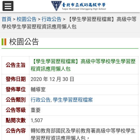
跳
至
選
主
首頁
>
校園公告
>
行政公告
>
【學生學習歷程檔案】高級中等
單
要
學校學生學習歷程資訊應用懶人包
內
校園公告
容
區
【學生學習歷程檔案】高級中等學校學生學習歷
公告主旨
程資訊應用懶人包
發佈日期
2020 年 12 月 30 日
發佈單位
輔導室
公告類別
行政公告
,
學生學習歷程檔案
公告等級
重要
點閱次數
1,507
公告內容
轉知教育部國民及學前教育署高級中等學校學生
學習歷程資訊應用懶人包，