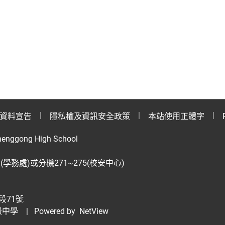
資料宣告
隱私權及資訊安全政策
本站使用正體字
henggong High School
28(學務處)或分機271~275(校安中心)
段71號
級中學
| Powered by
NetView