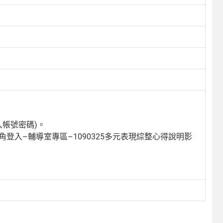
入帳號密碼)。
上角登入–輔導室專區–1090325多元表現
綜
整
心得
說明影