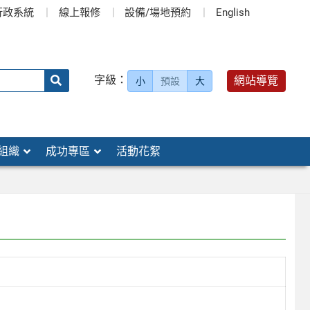
行政系統
線上報修
設備/場地預約
English
送出
字級：
網站導覽
小
預設
大
搜
尋：
組織
成功專區
活動花絮