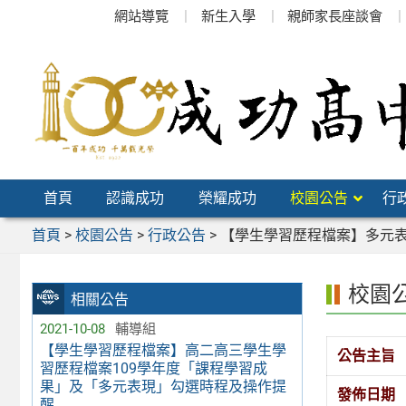
跳
網站導覽
新生入學
親師家長座談會
至
主
要
內
容
區
首頁
認識成功
榮耀成功
校園公告
行
首頁
>
校園公告
>
行政公告
>
【學生學習歷程檔案】多元
校園
相關公告
2021-10-08
輔導組
【學生學習歷程檔案】高二高三學生學
公告主旨
習歷程檔案109學年度「課程學習成
果」及「多元表現」勾選時程及操作提
發佈日期
醒