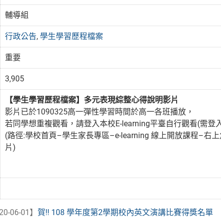
輔導組
行政公告
,
學生學習歷程檔案
重要
3,905
【學生學習歷程檔案】多元表現綜整心得說明影片
影片已於1090325高一彈性學習時間於高一各班播放，
若同學想重複觀看，請登入本校E-learning平臺自行觀看(需登
(路徑:學校首頁–學生家長專區–e-learning 線上開放課程–右
片)
20-06-01】
賀!! 108 學年度第2學期校內英文演講比賽得獎名單