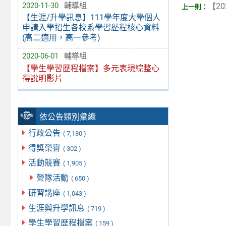
2020-11-30
輔導組
【20
【生涯/升學訊息】111學年度大學個人
申請入學招生各校系學習歷程核心資料
(高二適用，高一參考)
2020-06-01
輔導組
【學生學習歷程檔案】多元表現綜整心
得說明影片
依公告類別彙總
行政公告
( 7,180 )
得獎榮譽
( 302 )
活動競賽
( 1,905 )
營隊活動
( 650 )
研習講座
( 1,043 )
生涯與升學訊息
( 719 )
學生學習歷程檔案
( 159 )