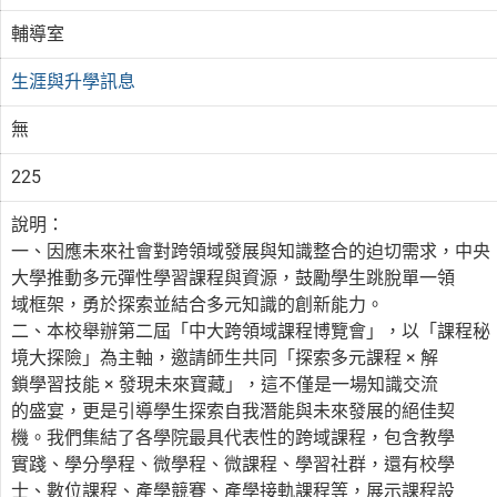
輔導室
生涯與升學訊息
無
225
說明：
一、因應未來社會對跨領域發展與知識整合的迫切需求，中央
大學推動多元彈性學習課程與資源，鼓勵學生跳脫單一領
域框架，勇於探索並結合多元知識的創新能力。
二、本校舉辦第二屆「中大跨領域課程博覽會」，以「課程秘
境大探險」為主軸，邀請師生共同「探索多元課程 × 解
鎖學習技能 × 發現未來寶藏」，這不僅是一場知識交流
的盛宴，更是引導學生探索自我潛能與未來發展的絕佳契
機。我們集結了各學院最具代表性的跨域課程，包含教學
實踐、學分學程、微學程、微課程、學習社群，還有校學
士、數位課程、產學競賽、產學接軌課程等，展示課程設