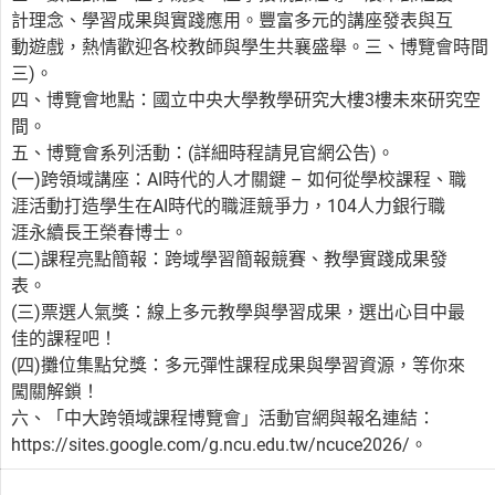
計理念、學習成果與實踐應用。豐富多元的講座發表與互
動遊戲，熱情歡迎各校教師與學生共襄盛舉。三、博覽會時間：11
三)。
四、博覽會地點：國立中央大學教學研究大樓3樓未來研究空
間。
五、博覽會系列活動：(詳細時程請見官網公告)。
(一)跨領域講座：AI時代的人才關鍵 – 如何從學校課程、職
涯活動打造學生在AI時代的職涯競爭力，104人力銀行職
涯永續長王榮春博士。
(二)課程亮點簡報：跨域學習簡報競賽、教學實踐成果發
表。
(三)票選人氣獎：線上多元教學與學習成果，選出心目中最
佳的課程吧！
(四)攤位集點兌獎：多元彈性課程成果與學習資源，等你來
闖關解鎖！
六、「中大跨領域課程博覽會」活動官網與報名連結：
https://sites.google.com/g.ncu.edu.tw/ncuce2026/。