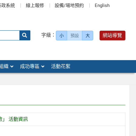
行政系統
線上報修
設備/場地預約
English
送出
字級：
網站導覽
小
預設
大
搜
尋：
組織
成功專區
活動花絮
險」 活動資訊