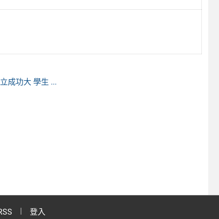
功大 學生 ...
RSS
登入