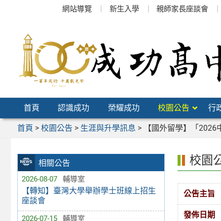
跳
網站導覽
新生入學
親師家長座談會
至
主
要
內
容
區
首頁
認識成功
榮耀成功
校園公告
行
首頁
>
校園公告
>
生涯與升學訊息
>
【國外留學】「202
校園
相關公告
2026-08-07
輔導室
【轉知】臺灣大學舉辦學士班線上招生
公告主旨
座談會
發佈日期
2026-07-15
輔導室