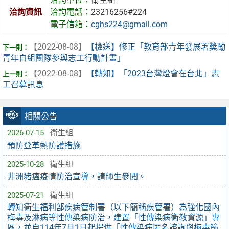
洽詢資訊
洽詢電話：
23216256#224
電子信箱：
cghs224@gmail.com
【2022-08-08】
【檢送】修正「教育部青年發展署獎勵
青年自組團隊參與志工行動計畫」
【2022-08-08】
【轉知】「2023台灣燈會在台北」志
工召募訊息
相關公告
2026-07-15
衛生組
預防登革熱防護措施
2025-10-28
衛生組
非洲豬瘟疫情防治宣導，請師生參閱。
2025-07-21
衛生組
轉知衛生福利部疾病管制署（以下簡稱疾管署）為強化國內
梅毒及淋病等性傳染病防治，建置「性傳染病衛教資源」專
區，並自114年7月1日起提供「性傳染病匿名諮詢與梅毒篩