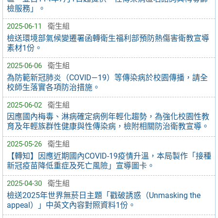
檢服務」。
2025-06-11
衛生組
檢送環境部氣候變遷署函轉衛生福利部預防熱傷害衛教宣導
素材1份。
2025-06-06
衛生組
為防範新冠肺炎（COVID—19）等傳染病於校園傳播，請全
校師生落實各項防治措施。
2025-06-02
衛生組
因應國內梅毒、淋病確定病例年輕化趨勢，為強化校園性教
育及年輕族群性健康與性傳染病，檢附相關防治衛教宣導。
2025-05-26
衛生組
【轉知】因應近期國內COVID-19疫情升溫，本局製作「接種
新冠疫苗降低重症及死亡風險」宣導圖卡。
2025-04-30
衛生組
檢送2025年世界無菸日主題「戳破誘惑（Unmasking the
appeal）」中英文內容對照資料1份。