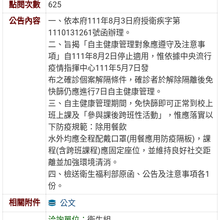
點閱次數
625
公告內容
一、依本府111年8月3日府授衛疾字第
1110131261號函辦理。
二、旨揭「自主健康管理對象應遵守及注意事
項」自111年8月2日停止適用，惟依據中央流行
疫情指揮中心111年5月7日發
布之確診個案解隔條件，確診者於解除隔離後免
快篩仍應進行7日自主健康管理。
三、自主健康管理期間，免快篩即可正常到校上
班上課及「參與課後跨班性活動」，惟應落實以
下防疫規範：除用餐飲
水外均應全程配戴口罩(用餐應用防疫隔板)，課
程(含跨班課程)應固定座位，並維持良好社交距
離並加強環境清消。
四、檢送衛生福利部原函、公告及注意事項各1
份。
相關附件
公文
洽詢單位：
衛生組