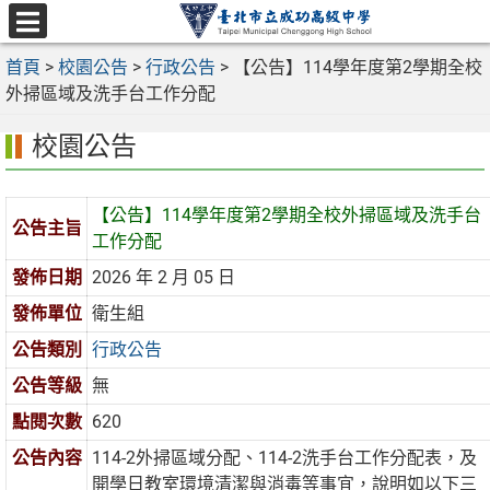
跳
至
選
主
首頁
>
校園公告
>
行政公告
>
【公告】114學年度第2學期全校
單
要
外掃區域及洗手台工作分配
內
校園公告
容
區
【公告】114學年度第2學期全校外掃區域及洗手台
公告主旨
工作分配
發佈日期
2026 年 2 月 05 日
發佈單位
衛生組
公告類別
行政公告
公告等級
無
點閱次數
620
公告內容
114-2外掃區域分配、114-2洗手台工作分配表，及
開學日教室環境清潔與消毒等事宜，說明如以下三