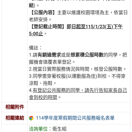
結
)。
【公服內容】
主要以維護校園環境為主，依當日
老師安排。
【登記截止時間】
即日起至115/1/23(五)下午
5:00止
。
備註：
1.請
有銷過需求
或是
想累積公服時數
的同學，把
握機會填覆表單登記。
2.視當日實際服務情況與時間，核發公服時數。
3.同學需穿著校服(以運動服為佳)到校，不得穿
涼鞋、拖鞋。
4.
有登記公共服務的同學，請先行告知家長自己
會到校的時間
。
相關附件
114學年度寒假期間公共服務報名表單
相關連結
洽詢單位：
衛生組