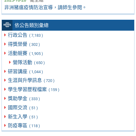
2025-10-28
衛生組
非洲豬瘟疫情防治宣導，請師生參閱。
依公告類別彙總
行政公告
( 7,183 )
得獎榮譽
( 302 )
活動競賽
( 1,905 )
營隊活動
( 650 )
研習講座
( 1,044 )
生涯與升學訊息
( 720 )
學生學習歷程檔案
( 159 )
獎助學金
( 333 )
國際交流
( 51 )
新生入學
( 51 )
防疫專區
( 118 )