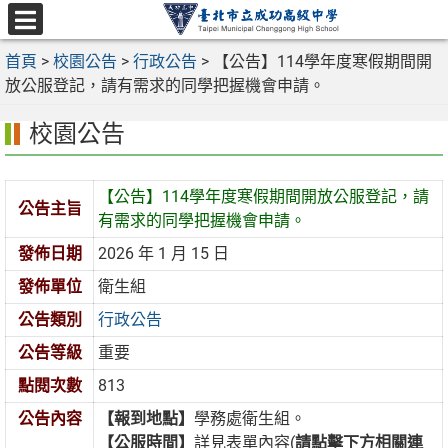
跳
至
選
主
首頁
>
校園公告
>
行政公告
>
【公告】114學年度寒假期間開
單
要
放公服登記，請有需求的同學把握機會申請。
內
校園公告
容
區
【公告】114學年度寒假期間開放公服登記，請
公告主旨
有需求的同學把握機會申請。
發佈日期
2026 年 1 月 15 日
發佈單位
衛生組
公告類別
行政公告
公告等級
重要
點閱次數
813
公告內容
【報到地點】
學務處衛生組。
【公服時間】
詳見表單內容(
請點擊下方相關連