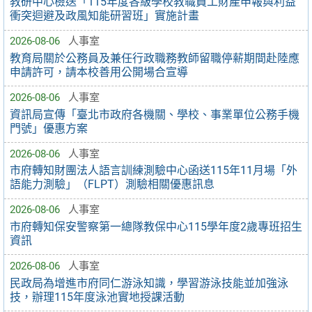
教研中心檢送「115年度各級學校教職員工財產申報與利益
衝突迴避及政風知能研習班」實施計畫
2026-08-06
人事室
教育局關於公務員及兼任行政職務教師留職停薪期間赴陸應
申請許可，請本校善用公開場合宣導
2026-08-06
人事室
資訊局宣傳「臺北市政府各機關、學校、事業單位公務手機
門號」優惠方案
2026-08-06
人事室
市府轉知財團法人語言訓練測驗中心函送115年11月場「外
語能力測驗」（FLPT）測驗相關優惠訊息
2026-08-06
人事室
市府轉知保安警察第一總隊教保中心115學年度2歲專班招生
資訊
2026-08-06
人事室
民政局為增進市府同仁游泳知識，學習游泳技能並加強泳
技，辦理115年度泳池實地授課活動