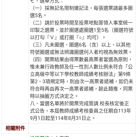
七、選舉方式：
（一）採無記名限制連記法，每張選票請最多圈
選5名。
（二）請於投票時間至投票地點簽領人事室統一
印製之選票，並於圈選處圈選1至5名（圈選符號
以打勾『Ｖ』或打圈『○』均可）。
（三）凡未圈選、圈選6名（含）以上、以其他
符號圈選或無法辨識圈選何人者均視為無效票。
（四）開票結果由得票數最高票者當選為原則，
惟未兼行政教師及任一性別人數比例未符合「公
立高級中等以下學校教師成績考核辦法」第9條
第2、3項規定時，則由次一高票者遞補，如仍未
符合時再由再次一高票者遞補，餘此類推，同票
時以抽籤方式決定之。
八、當選名單將於開票完成簽請 校長核定後正
式公告，本屆教師成績考核委員之任期自113年
9月1日起至114年8月31日止。
相關附件