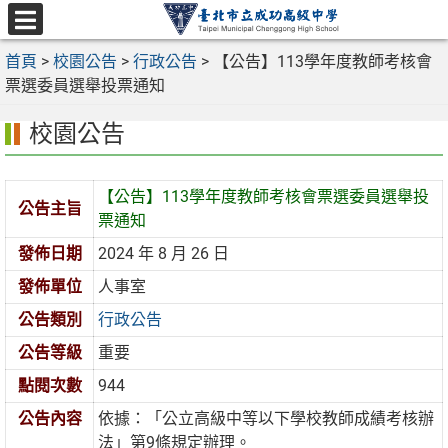
跳
至
選
主
首頁
>
校園公告
>
行政公告
>
【公告】113學年度教師考核會
單
要
票選委員選舉投票通知
內
校園公告
容
區
【公告】113學年度教師考核會票選委員選舉投
公告主旨
票通知
發佈日期
2024 年 8 月 26 日
發佈單位
人事室
公告類別
行政公告
公告等級
重要
點閱次數
944
公告內容
依據：「公立高級中等以下學校教師成績考核辦
法」第9條規定辦理。