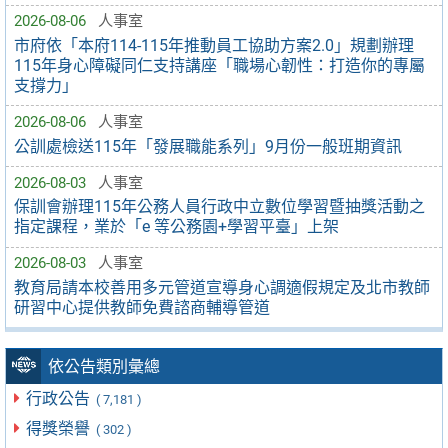
2026-08-06
人事室
市府依「本府114-115年推動員工協助方案2.0」規劃辦理
115年身心障礙同仁支持講座「職場心韌性：打造你的專屬
支撐力」
2026-08-06
人事室
公訓處檢送115年「發展職能系列」9月份一般班期資訊
2026-08-03
人事室
保訓會辦理115年公務人員行政中立數位學習暨抽獎活動之
指定課程，業於「e 等公務園+學習平臺」上架
2026-08-03
人事室
教育局請本校善用多元管道宣導身心調適假規定及北市教師
研習中心提供教師免費諮商輔導管道
依公告類別彙總
行政公告
( 7,181 )
得獎榮譽
( 302 )