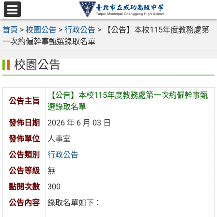
跳
至
選
主
首頁
>
校園公告
>
行政公告
>
【公告】本校115年度教務處第
單
要
一次約僱幹事甄選錄取名單
內
校園公告
容
區
【公告】本校115年度教務處第一次約僱幹事甄
公告主旨
選錄取名單
發佈日期
2026 年 6 月 03 日
發佈單位
人事室
公告類別
行政公告
公告等級
無
點閱次數
300
公告內容
錄取名單如下：