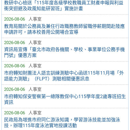
教研中心檢送「115年度各級學校教職員工財產申報與利益
衝突迴避及政風知能研習班」實施計畫
2026-08-06
人事室
教育局關於公務員及兼任行政職務教師留職停薪期間赴陸應
申請許可，請本校善用公開場合宣導
2026-08-06
人事室
資訊局宣傳「臺北市政府各機關、學校、事業單位公務手機
門號」優惠方案
2026-08-06
人事室
市府轉知財團法人語言訓練測驗中心函送115年11月場「外
語能力測驗」（FLPT）測驗相關優惠訊息
2026-08-06
人事室
市府轉知保安警察第一總隊教保中心115學年度2歲專班招生
資訊
2026-08-06
人事室
民政局為增進市府同仁游泳知識，學習游泳技能並加強泳
技，辦理115年度泳池實地授課活動