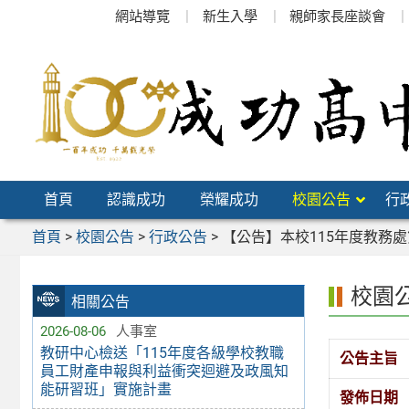
跳
網站導覽
新生入學
親師家長座談會
至
主
要
內
容
區
首頁
認識成功
榮耀成功
校園公告
行
首頁
>
校園公告
>
行政公告
>
【公告】本校115年度教務
校園
相關公告
2026-08-06
人事室
教研中心檢送「115年度各級學校教職
公告主旨
員工財產申報與利益衝突迴避及政風知
能研習班」實施計畫
發佈日期