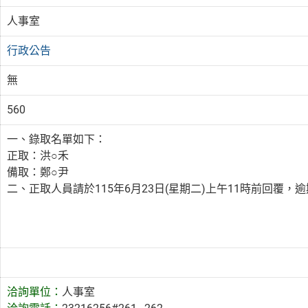
人事室
行政公告
無
560
一、錄取名單如下：
正取：洪○禾
備取：鄭○尹
二、正取人員請於115年6月23日(星期二)上午11時前回覆
洽詢單位：
人事室