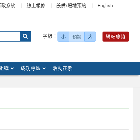
行政系統
線上報修
設備/場地預約
English
送出
字級：
網站導覽
小
預設
大
搜
尋：
組織
成功專區
活動花絮