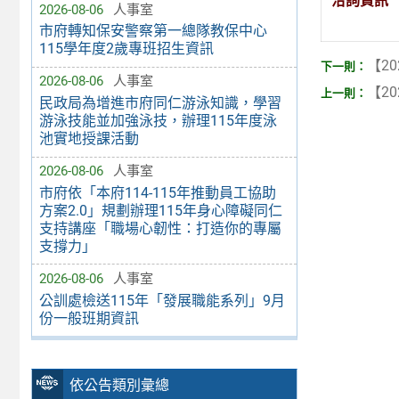
洽詢資訊
2026-08-06
人事室
市府轉知保安警察第一總隊教保中心
115學年度2歲專班招生資訊
【20
2026-08-06
人事室
【20
民政局為增進市府同仁游泳知識，學習
游泳技能並加強泳技，辦理115年度泳
池實地授課活動
2026-08-06
人事室
市府依「本府114-115年推動員工協助
方案2.0」規劃辦理115年身心障礙同仁
支持講座「職場心韌性：打造你的專屬
支撐力」
2026-08-06
人事室
公訓處檢送115年「發展職能系列」9月
份一般班期資訊
依公告類別彙總