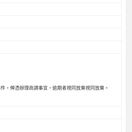
子郵件，俾憑辦理商調事宜，逾期者視同放棄視同放棄。