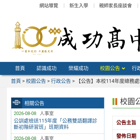
跳
網站導覽
新生入學
親師家長座談會
至
主
要
內
容
區
首頁
認識成功
榮耀成功
校園公告
行
首頁
>
校園公告
>
行政公告
>
【公告】本校114年度總務
校園
相關公告
2026-08-08
人事室
公訓處檢送115年度「公務雙語翻譯診
公告主旨
斷初階研習班」班期資料
發佈日期
2026-08-08
人事室