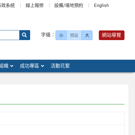
行政系統
線上報修
設備/場地預約
English
送出
字級：
網站導覽
小
預設
大
搜
尋：
組織
成功專區
活動花絮