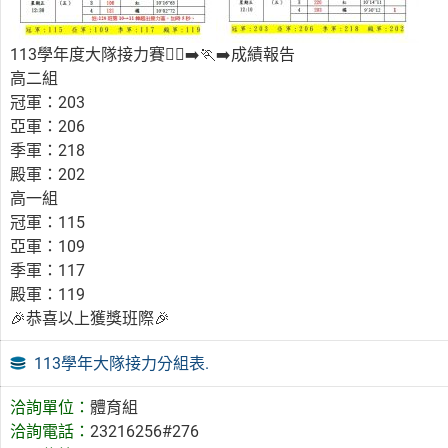
113學年度大隊接力賽🏃‍♂️‍➡️🏃‍➡️成績報告
高二組
冠軍：203
亞軍：206
季軍：218
殿軍：202
高一組
冠軍：115
亞軍：109
季軍：117
殿軍：119
🎉恭喜以上獲獎班際🎉
113學年大隊接力分組表.
洽詢單位：
體育組
洽詢電話：
23216256#276