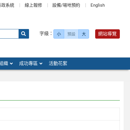
行政系統
線上報修
設備/場地預約
English
送出
字級：
網站導覽
小
預設
大
搜
尋：
組織
成功專區
活動花絮