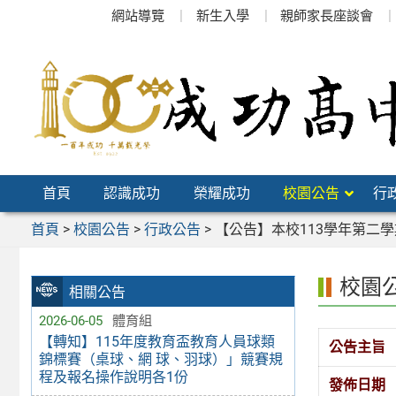
跳
網站導覽
新生入學
親師家長座談會
至
主
要
內
容
區
首頁
認識成功
榮耀成功
校園公告
行
首頁
>
校園公告
>
行政公告
>
【公告】本校113學年第二
校園
相關公告
2026-06-05
體育組
【轉知】115年度教育盃教育人員球類
公告主旨
錦標賽（桌球、網 球、羽球）」競賽規
程及報名操作說明各1份
發佈日期