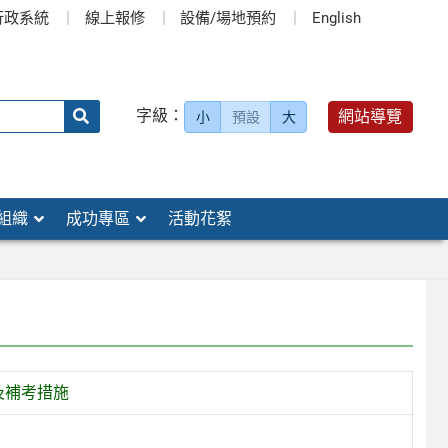
行政系統
線上報修
設備/場地預約
English
送出
字級：
網站導覽
小
預設
大
搜
尋：
組織
成功專區
活動花絮
及補考措施