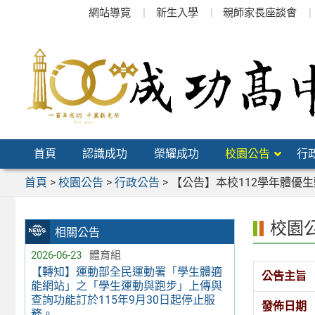
跳
網站導覽
新生入學
親師家長座談會
至
主
要
內
容
區
首頁
認識成功
榮耀成功
校園公告
行
首頁
>
校園公告
>
行政公告
>
【公告】本校112學年體優
校園
相關公告
2026-06-23
體育組
【轉知】運動部全民運動署「學生體適
公告主旨
能網站」之「學生運動與跑步」上傳與
查詢功能訂於115年9月30日起停止服
發佈日期
務。