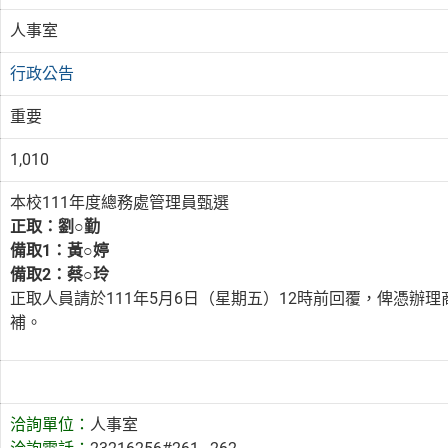
人事室
行政公告
重要
1,010
本校111年度總務處管理員甄選
正取：劉
○
勤
備取1：黃
○
婷
備取2：蔡
○
玲
正取人員請於111年5月6日（星期五）12時前回覆，俾憑
補。
洽詢單位：
人事室