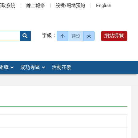
行政系統
線上報修
設備/場地預約
English
送出
字級：
網站導覽
小
預設
大
搜
尋：
組織
成功專區
活動花絮