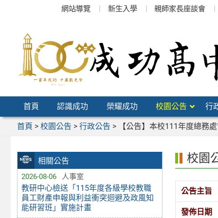
跳
網站導覽
新生入學
親師家長座談會
至
主
要
內
容
區
首頁
認識成功
榮耀成功
校園公告
行
首頁
>
校園公告
>
行政公告
>
【公告】本校111年度總務
校園
相關公告
2026-08-06
人事室
教研中心檢送「115年度各級學校教職
公告主旨
員工財產申報與利益衝突迴避及政風知
能研習班」實施計畫
發佈日期