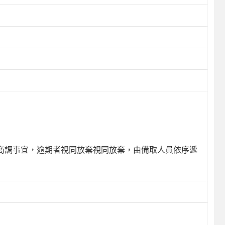
辦理商調事宜，逾期者視同放棄視同放棄，由備取人員依序遞