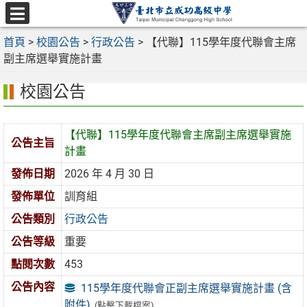
跳
至
選
主
首頁
>
校園公告
>
行政公告
>
【代聯】115學年度代聯會主席
單
要
副主席選舉實施計畫
內
校園公告
容
區
【代聯】115學年度代聯會主席副主席選舉實施
公告主旨
計畫
發佈日期
2026 年 4 月 30 日
發佈單位
訓育組
公告類別
行政公告
公告等級
重要
點閱次數
453
公告內容
115學年度代聯會正副主席選舉實施計畫 (含
附件)
(點擊下載檔案)