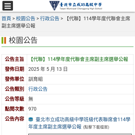
跳
至
選
主
首頁
>
校園公告
>
行政公告
>
【代聯】114學年度代聯會主席
單
要
副主席選舉公報
內
校園公告
容
區
公告主旨
【代聯】114學年度代聯會主席副主席選舉公報
發佈日期
2025 年 5 月 13 日
發佈單位
訓育組
公告類別
行政公告
公告等級
無
點閱次數
970
公告內容
臺北市立成功高級中學班級代表聯席會114學
年度主席副主席選舉公報
(點擊下載檔案)