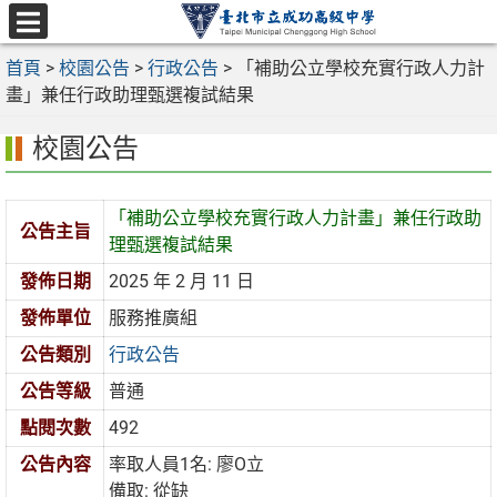
跳
至
選
主
首頁
>
校園公告
>
行政公告
>
「補助公立學校充實行政人力計
單
要
畫」兼任行政助理甄選複試結果
內
校園公告
容
區
「補助公立學校充實行政人力計畫」兼任行政助
公告主旨
理甄選複試結果
發佈日期
2025 年 2 月 11 日
發佈單位
服務推廣組
公告類別
行政公告
公告等級
普通
點閱次數
492
公告內容
率取人員1名: 廖O立
備取: 從缺