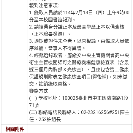
報到注意事項:
1. 錄取人員請於114年2月13日（四）上午9時00
分至本校圖書館報到。
2. 請攜帶身分證正本及最高學歷正本以備查核
（正本驗畢發還）。
3. 逾期或證件未全者，以棄權論，由備取人員依
序遞補，當事人不得異議。
4. 經甄選錄取者，應繳交中央主管機關會商中央
衛生主管機關認可之醫療機構健康檢查表（含最
近三個月內胸部Ｘ光檢查），且應包含勞工健康
保護規則附表之健康檢查項目(得後補)，如未繳
交，註銷錄取資格。
聯絡方式
(一) 學校地址：100025臺北市中正區濟南路1段
71號
(二) 聯絡電話及聯絡人：02-23216256#251陳主
任、252許組長
相關附件