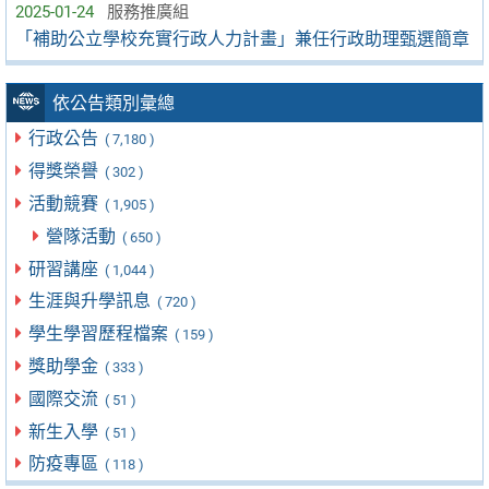
2025-01-24
服務推廣組
「補助公立學校充實行政人力計畫」兼任行政助理甄選簡章
依公告類別彙總
行政公告
( 7,180 )
得獎榮譽
( 302 )
活動競賽
( 1,905 )
營隊活動
( 650 )
研習講座
( 1,044 )
生涯與升學訊息
( 720 )
學生學習歷程檔案
( 159 )
獎助學金
( 333 )
國際交流
( 51 )
新生入學
( 51 )
防疫專區
( 118 )