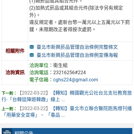
(1)類菸品或其組合元件。
(2)加熱式菸品或其組合元件(除法令另有規定
外)。
違反規定者，處新台幣一萬元以上五萬元以下罰
鍰，未限期改正者得按次處罰。
臺北市新興菸品管理自治條例完整條文
相關附件
臺北市新興菸品管理自治條例宣傳海報
洽詢單位：
衛生組
洽詢資訊
洽詢電話：
23216256#224
電子信箱：
cghs224@gmail.com
【2022-03-22】
【轉知】韓國觀光公社台北支社教育旅
行-「台韓逗陣遊韓趣」線上 ...
【2022-03-22】
【轉知】臺北市立聯合醫院跑馬燈刊播
「用藥安全宣導」、 「毒品 ...
相關公告