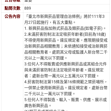
公告等級
重要
點閱次數
889
公告內容
「臺北市新興菸品管理自治條例」將於111年3
月27日起施行，有五大重點。
1. 新興菸品指加熱式菸品及類菸品(如電子菸)。
2.未滿菸害防制法法定吸菸年齡者(目前為18歲)
不得使用新興菸品。違反規定者，應限期接受戒
治新興菸品相關教育；未依通知接受戒治新興菸
品相關教育者，處罰其父母或監護人新台幣二千
元以上一萬元以下罰鍰。
3.任何人不得販賣或供應新興菸品或其組合元件
與未滿菸害防制法法定吸菸年齡者。違反規定
者：處新台幣一萬元以上五萬元以下罰鍰。
4.菸害防制法第15條及第16條規範之禁菸場所，
一併禁止使用新興菸品。違反規定者，處新台幣
二千元以上一萬元以下罰鍰。
5.任何人不得製造、輸入、販賣、供應、展示或
廣告新興菸品。