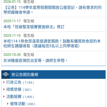
2026-01-15
衛生組
【公告】114學年度寒假期間開放公服登記，請有需求的同
學把握機會申請。
2025-11-17
衛生組
本校「班級整潔競賽實施辦法」修訂
2025-11-10
衛生組
本校114-1熱食部滿意度調查開跑！鼓勵有購買熱食部的本
校師生踴躍填寫（建議每班5名以上同學填寫）
2025-10-28
衛生組
非洲豬瘟疫情防治宣導，請師生參閱。
依公告類別彙總
行政公告
( 7,183 )
得獎榮譽
( 302 )
活動競賽
( 1,905 )
營隊活動
( 650 )