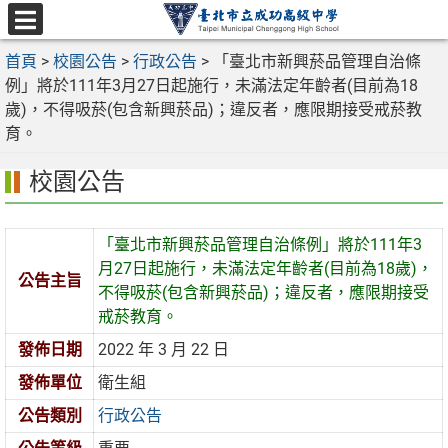
跳
至
選
主
首頁
>
校園公告
>
行政公告
>
「臺北市新興菸品管理自治條
單
要
例」將於111年3月27日起施行，未滿法定年齡者(目前為18
內
歲)，不得吸菸(包含新興菸品)；違反者，應限期接受戒菸教
容
育。
區
校園公告
「臺北市新興菸品管理自治條例」將於111年3
月27日起施行，未滿法定年齡者(目前為18歲)，
公告主旨
不得吸菸(包含新興菸品)；違反者，應限期接受
戒菸教育。
發佈日期
2022 年 3 月 22 日
發佈單位
衛生組
公告類別
行政公告