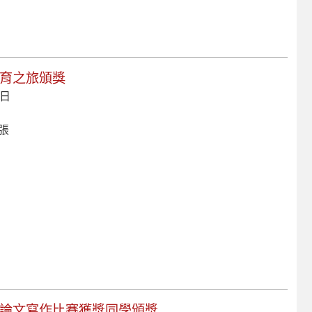
教育之旅頒獎
 日
 張
小論文寫作比賽獲獎同學頒獎