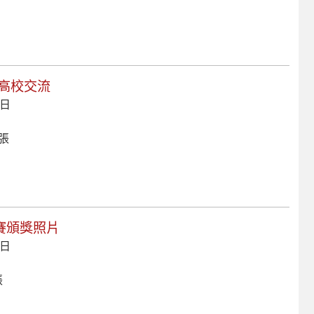
幡浜高校交流
 日
 張
文比賽頒獎照片
 日
張