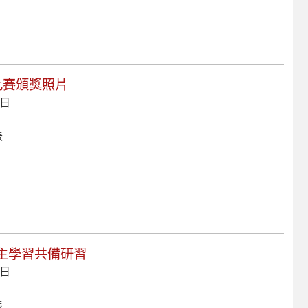
心得比賽頒獎照片
 日
張
師自主學習共備研習
 日
張