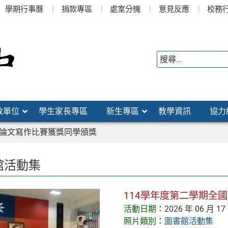
學期行事曆
捐款專區
處室分機
意見反應
校務
政單位
學生家長專區
新生專區
教學資訊
協力
小論文寫作比賽獲獎同學頒獎
館活動集
114學年度第二學期全
活動日期：
2026 年 06 月 17
照片類別：
圖書館活動集