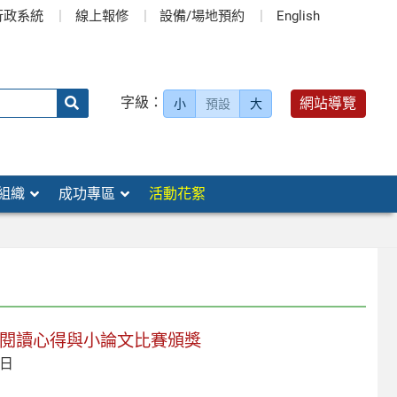
行政系統
線上報修
設備/場地預約
English
送出
字級：
網站導覽
小
預設
大
搜
尋：
組織
成功專區
活動花絮
國閱讀心得與小論文比賽頒獎
 日