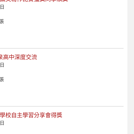
 日
 張
金泉高中深度交流
 日
 張
等學校自主學習分享會得獎
 日