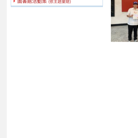
圖書館活動集
(依主題彙總)