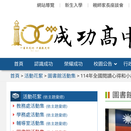
跳
網站導覽
新生入學
親師家長座談會
至
主
要
內
容
區
首頁
認識成功
榮耀成功
校園公告
行
首頁
>
活動花絮
>
圖書館活動集
>
114年全國閱讀心得和
圖書
活動花絮
(依主題彙總)
教務處活動集
(依主題彙總)
學務處活動集
(依主題彙總)
輔導室活動集
(依主題彙總)