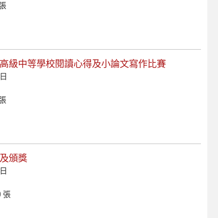
 張
國高級中等學校閱讀心得及小論文寫作比賽
 日
 張
旅及頒獎
 日
 張