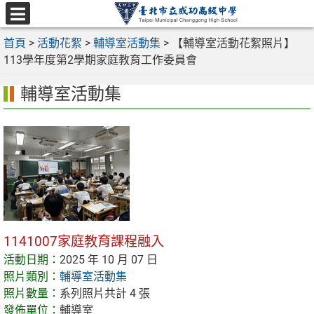
跳
至
選
主
首頁
>
活動花絮
>
輔導室活動集
>
【輔導室活動花絮照片】
單
要
113學年度第2學期家庭教育工作委員會
內
輔導室活動集
容
區
1141007家庭教育課程融入
活動日期：
2025 年 10 月 07 日
照片類別：
輔導室活動集
照片數量：
系列照片共計 4 張
發佈單位：
輔導室