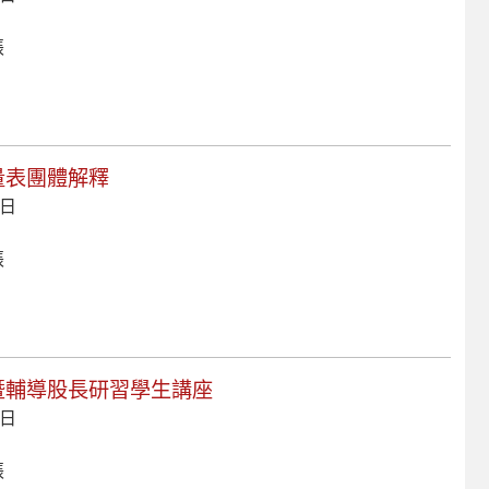
張
索量表團體解釋
 日
張
育暨輔導股長研習學生講座
 日
張