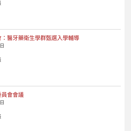
張
談會：醫牙藥衛生學群甄選入學輔導
 日
張
作委員會會議
 日
張