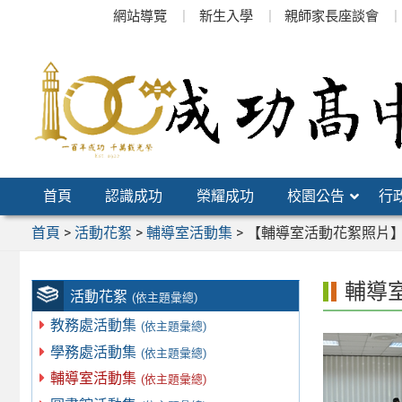
跳
網站導覽
新生入學
親師家長座談會
至
主
要
內
容
區
首頁
認識成功
榮耀成功
校園公告
行
首頁
>
活動花絮
>
輔導室活動集
>
【輔導室活動花絮照片】
輔導
活動花絮
(依主題彙總)
教務處活動集
(依主題彙總)
學務處活動集
(依主題彙總)
輔導室活動集
(依主題彙總)