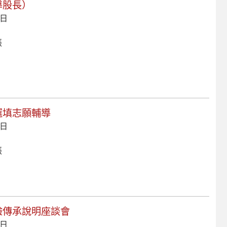
導股長）
 日
張
導選填志願輔導
 日
張
經驗傳承說明座談會
 日