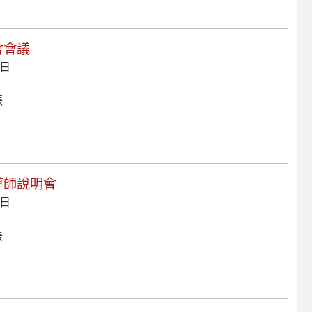
會會議
 日
張
案導師說明會
 日
張