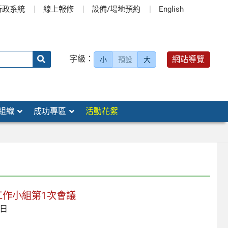
行政系統
線上報修
設備/場地預約
English
送出
字級：
網站導覽
小
預設
大
搜
尋：
組織
成功專區
活動花絮
案工作小組第1次會議
 日