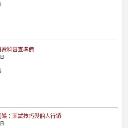
張
案與資料審查準備
 日
張
階輔導：面試技巧與個人行銷
 日