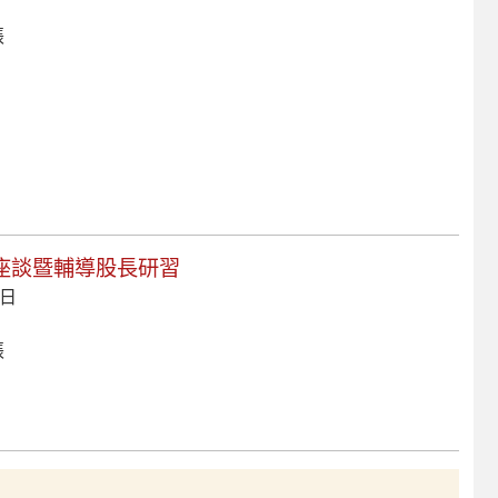
張
教育座談暨輔導股長研習
 日
張