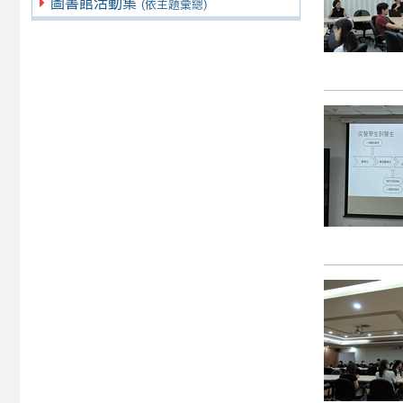
圖書館活動集
(依主題彙總)