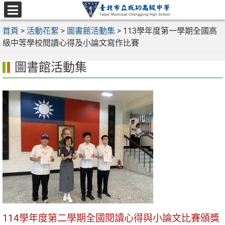
跳
至
選
主
首頁
>
活動花絮
>
圖書館活動集
>
113學年度第一學期全國高
單
要
級中等學校閱讀心得及小論文寫作比賽
內
圖書館活動集
容
區
114學年度第二學期全國閱讀心得與小論文比賽頒獎