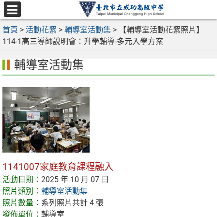
跳
至
選
主
首頁
>
活動花絮
>
輔導室活動集
>
【輔導室活動花絮照片】
單
要
114-1高三導師說明會：升學輔導-多元入學方案
內
輔導室活動集
容
區
1141007家庭教育課程融入
活動日期：
2025 年 10 月 07 日
照片類別：
輔導室活動集
照片數量：
系列照片共計 4 張
發佈單位：
輔導室