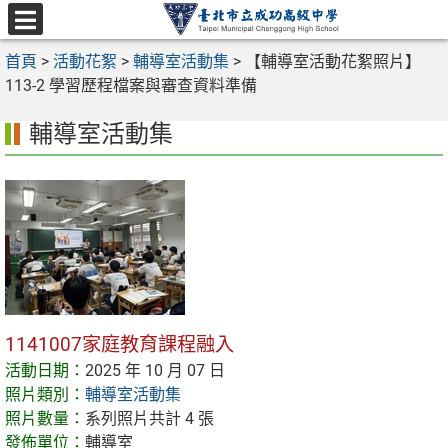
跳
至
選
主
首頁
>
活動花絮
>
輔導室活動集
>
【輔導室活動花絮照片】
單
要
113-2 學習歷程檔案與審查資料準備
內
輔導室活動集
容
區
1141007家庭教育課程融入
活動日期：
2025 年 10 月 07 日
照片類別：
輔導室活動集
照片數量：
系列照片共計 4 張
發佈單位：
輔導室