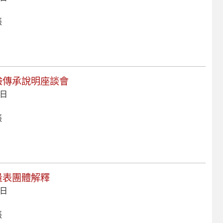
張
經驗傳承說明座談會
 日
張
索量表團體解釋
 日
張