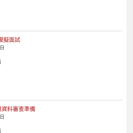
初階模擬面試
 日
張
案與資料審查準備
 日
張