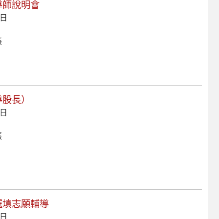
案導師說明會
 日
張
導股長）
 日
張
導選填志願輔導
 日