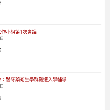
張
案工作小組第1次會議
 日
張
談會：醫牙藥衛生學群甄選入學輔導
 日
張