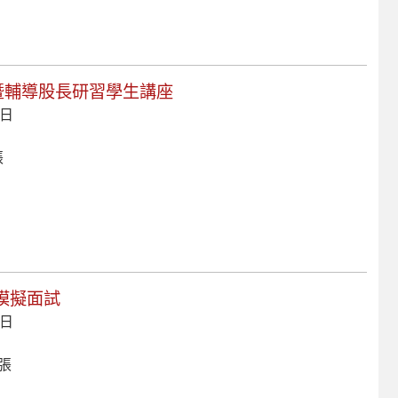
育暨輔導股長研習學生講座
 日
張
進階模擬面試
 日
 張