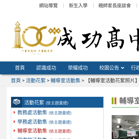
跳
網站導覽
新生入學
親師家長座談會
至
主
要
內
容
區
首頁
認識成功
榮耀成功
校園公告
行
首頁
>
活動花絮
>
輔導室活動集
>
【輔導室活動花絮照片】1
輔導
活動花絮
(依主題彙總)
教務處活動集
(依主題彙總)
學務處活動集
(依主題彙總)
輔導室活動集
(依主題彙總)