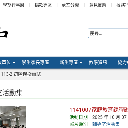
學期行事曆
捐款專區
處室分機
意見反應
校務
政單位
學生家長專區
新生專區
教學資訊
協力
13-2 初階模擬面試
室活動集
1141007家庭教育課程
活動日期：
2025 年 10 月 07
照片類別：
輔導室活動集