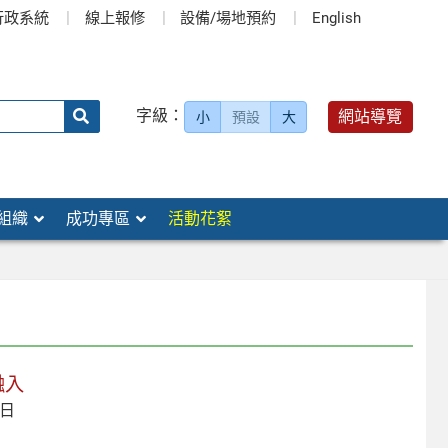
行政系統
線上報修
設備/場地預約
English
送出
字級：
網站導覽
小
預設
大
搜
尋：
組織
成功專區
活動花絮
融入
 日