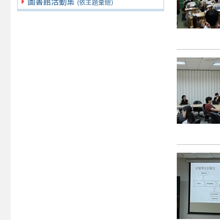
圖書館活動集
(依主題彙總)