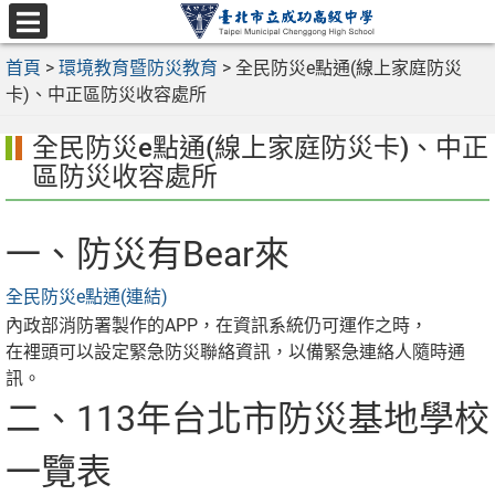
跳
至
選
主
首頁
>
環境教育暨防災教育
>
全民防災e點通(線上家庭防災
單
要
卡)、中正區防災收容處所
內
全民防災e點通(線上家庭防災卡)、中正
容
區
區防災收容處所
一、防災有Bear來
全民防災e點通(連結)
內政部消防署製作的APP，在資訊系統仍可運作之時，
在裡頭可以設定緊急防災聯絡資訊，以備緊急連絡人隨時通
訊。
二、113年台北市防災基地學校
一覽表