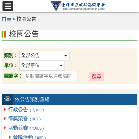
跳
至
選
主
首頁
>
校園公告
單
要
校園公告
內
容
區
類別：
單位：
送
關鍵字：
出
依公告類別彙總
行政公告
( 7,183 )
得獎榮譽
( 302 )
活動競賽
( 1,905 )
營隊活動
( 650 )