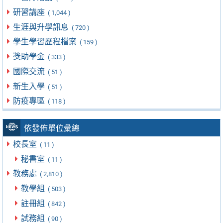
研習講座
( 1,044 )
生涯與升學訊息
( 720 )
學生學習歷程檔案
( 159 )
獎助學金
( 333 )
國際交流
( 51 )
新生入學
( 51 )
防疫專區
( 118 )
依發佈單位彙總
校長室
( 11 )
秘書室
( 11 )
教務處
( 2,810 )
教學組
( 503 )
註冊組
( 842 )
試務組
( 90 )