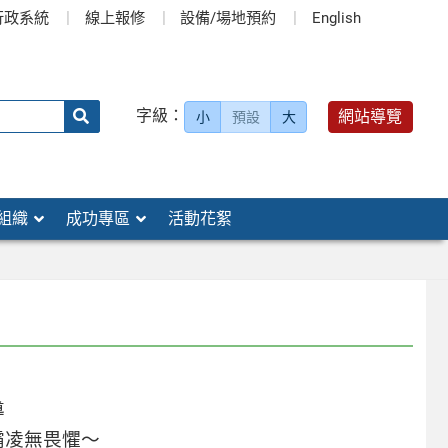
行政系統
線上報修
設備/場地預約
English
送出
字級：
網站導覽
小
預設
大
搜
尋：
組織
成功專區
活動花絮
導
霸凌無畏懼～