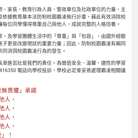
師、家長、教育行政人員、警政單位及社政單位的力量，主
校依據教育基本法防制校園霸凌執行計畫，藉此有效消除校
讓每位同學懂得尊重自己與他人，成就完整的人格培養。
突，及學習團體生活中的「尊重」與「包容」，由國外經驗
孩子更是改變現狀的重要力量；因此，防制校園霸凌有賴同
共同消弭校園霸凌行為的發生。
長漸進茁壯是我們的責任。為營造安全、溫馨、適性的學習
16350 電話向學校投訴，學校必定會妥善處理霸凌相關議
凌無畏懼」承諾
他人，
他人，
他人，
他人，
凌」！