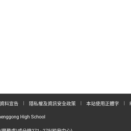
資料宣告
隱私權及資訊安全政策
本站使用正體字
henggong High School
28(學務處)或分機271~275(校安中心)