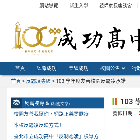
跳
網站導覽
新生入學
親師家長座談會
至
主
要
內
容
區
首頁
認識成功
榮耀成功
校園公告
行
首頁
>
反霸凌專區
>
103 學年度友善校園反霸凌承諾
103
反霸凌專區
(相關文章)
發佈日期：
校園友善我挺你，網路正義零霸凌
本校反霸凌反映方式 !
臺北市立成功高中「反制霸凌」檢舉方