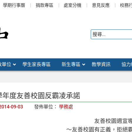
學期行事曆
捐款專區
處室分機
意見反應
校務
政單位
學生家長專區
新生專區
教學資訊
協力
 學年度友善校園反霸凌承諾
2014-09-03
發佈單位：
學務處
友善校園週宣
～友善校園有正義，拒絕