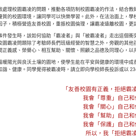
效處理校園霸凌的問題，推動各項防制校園霸凌的作法，結合教
優質的校園環境，讓同學可以快樂學習。此外，在法治面上，學
因子，積極營造友善校園，重振校園倫理，讓霸凌遠離校園，更
事件發生時，該如何協助「霸凌者」與「被霸凌者」走出這個衝
校園霸凌問題除了考驗師長們班級經營的智慧之外，旁觀的其他
間正義感、榮譽心、相互幫助、關懷、照顧之品德及同理心，以
溫暖陽光與良沃土壤的園地，使學生能在平安與健康的環境中成
和諧、健康。同學覺得被霸凌時，請立即向學校師長投訴或以 234
「友善校園有正義，拒絕霸
我會「尊重」自己和
我會「關心」自己和
我會「幫助」自己和
我會「保護」自己和
所以，我「拒絕霸