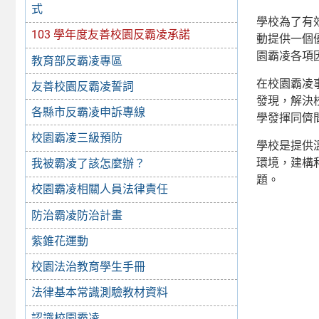
式
學校為了有
103 學年度友善校園反霸凌承諾
動提供一個
園霸凌各項
教育部反霸凌專區
在校園霸凌
友善校園反霸凌誓詞
發現，解決
各縣市反霸凌申訴專線
學發揮同儕
校園霸凌三級預防
學校是提供
環境，建構
我被霸凌了該怎麼辦？
題。
校園霸凌相關人員法律責任
防治霸凌防治計畫
紫錐花運動
校園法治教育學生手冊
法律基本常識測驗教材資料
認識校園霸凌