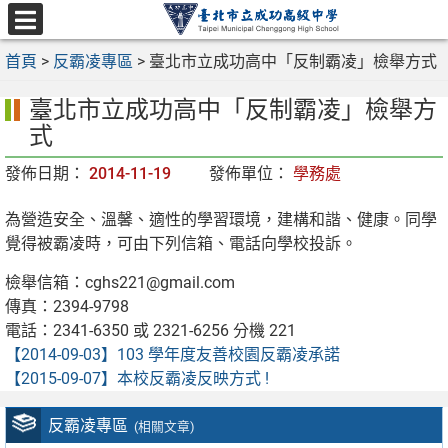
跳
至
選
主
首頁
>
反霸凌專區
>
臺北市立成功高中「反制霸凌」檢舉方式
單
要
臺北市立成功高中「反制霸凌」檢舉方
內
容
式
區
發佈日期：
2014-11-19
發佈單位：
學務處
為營造安全、溫馨、適性的學習環境，建構和諧、健康。同學
覺得被霸凌時，可由下列信箱、電話向學校投訴。
檢舉信箱：cghs221@gmail.com
傳真：2394-9798
電話：2341-6350 或 2321-6256 分機 221
【2014-09-03】
103 學年度友善校園反霸凌承諾
【2015-09-07】
本校反霸凌反映方式 !
反霸凌專區
(相關文章)