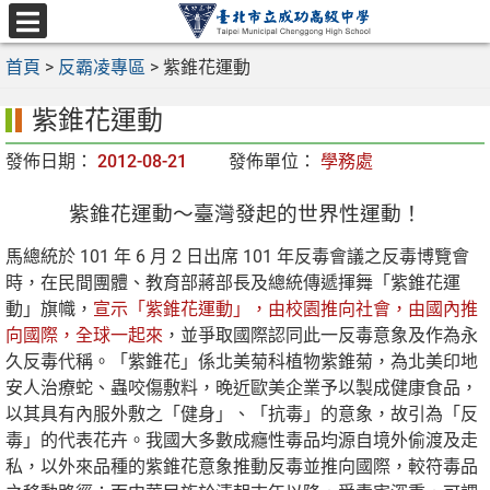
跳
至
選
主
首頁
>
反霸凌專區
>
紫錐花運動
單
要
紫錐花運動
內
容
發佈日期：
2012-08-21
發佈單位：
學務處
區
紫錐花運動～臺灣發起的世界性運動！
馬總統於 101 年 6 月 2 日出席 101 年反毒會議之反毒博覽會
時，在民間團體、教育部蔣部長及總統傳遞揮舞「紫錐花運
動」旗幟，
宣示「紫錐花運動」，由校園推向社會，由國內推
向國際，全球一起來
，並爭取國際認同此一反毒意象及作為永
久反毒代稱。「紫錐花」係北美菊科植物紫錐菊，為北美印地
安人治療蛇、蟲咬傷敷料，晚近歐美企業予以製成健康食品，
以其具有內服外敷之「健身」、「抗毒」的意象，故引為「反
毒」的代表花卉。我國大多數成癮性毒品均源自境外偷渡及走
私，以外來品種的紫錐花意象推動反毒並推向國際，較符毒品