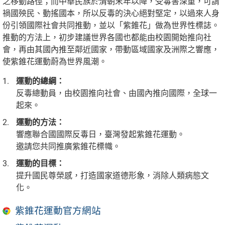
之移動路徑；而中華民族於清朝末年以降，受毒害深重，可謂
禍國殃民、動搖國本，所以反毒的決心絕對堅定，以過來人身
份引領國際社會共同推動，並以「紫錐花」做為世界性標誌。
推動的方法上，初步建議世界各國也都能由校園開始推向社
會，再由其國內推至鄰近國家，帶動區域國家及洲際之響應，
使紫錐花運動蔚為世界風潮。
運動的總綱：
反毒總動員，由校園推向社會、由國內推向國際，全球一
起來。
運動的方法：
響應聯合國國際反毒日，臺灣發起紫錐花運動。
邀請您共同推廣紫錐花標幟。
運動的目標：
提升國民尊榮感，打造國家道德形象，消除人類病態文
化。
紫錐花運動官方網站